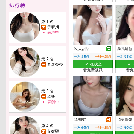
排行榜
第 1 名
予宥期
表演中
秋天甜甜
爆乳瑜伽
一对多5点
一对一20点
一对多5点
第 2 名
在线上
九尾奈奈
看免费视讯
看免
第 3 名
玖妍
表演中
溫知柔
頂美學妹
第 4 名
一对多5点
一对一20点
一对多5点
艾媛熙