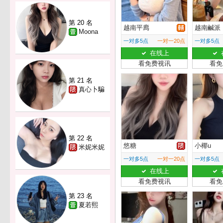
第 20 名
越南平廌
越南鹹派
Moona
一对多5点
一对一20点
一对多5点
在线上
看免费视讯
看免
第 21 名
真心卜騙
第 22 名
悠糖
小椰u
米妮米妮
一对多5点
一对一20点
一对多5点
在线上
看免费视讯
看免
第 23 名
夏若熙