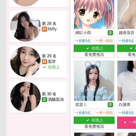
第 28 名
Miffy
網紅小雨
越南混音
一对多5点
一对一20点
一对多5点
在线上
看免费视讯
看免
第 29 名
梨芽
在线上
第 30 名
酒釀梨渦
星莛ㄦ
白珊菁
一对多5点
一对一20点
一对多5点
在线上
一
看免费视讯