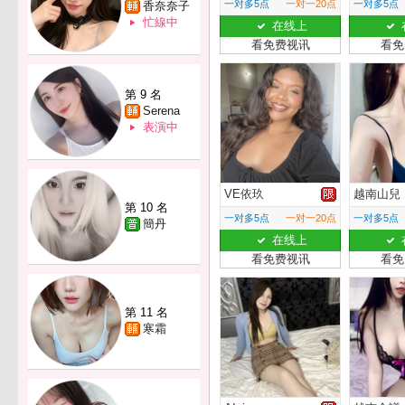
一对多5点
一对一20点
一对多5点
香奈奈子
忙線中
在线上
看免费视讯
看免
第 9 名
Serena
表演中
VE依玖
越南山兒
第 10 名
一对多5点
一对一20点
一对多5点
簡丹
在线上
看免费视讯
看免
第 11 名
寒霜