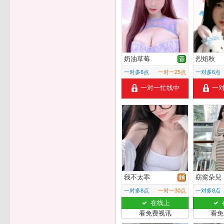
奶油草莓
烈焰秋
一对多6点
一对一25点
一对多6点
一对一忙线中
一
我不太乖
窈窕朵兒
一对多8点
一对一30点
一对多8点
在线上
看免费视讯
看免