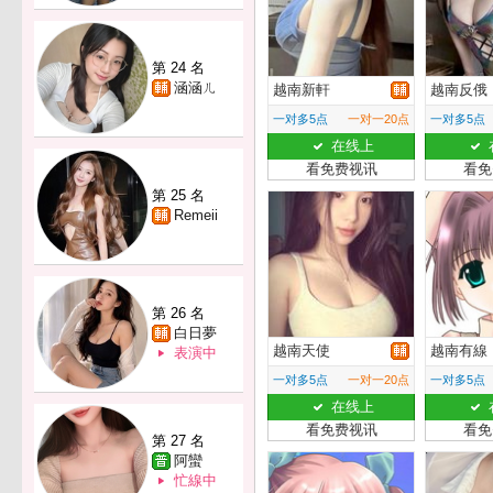
第 24 名
涵涵ㄦ
越南新軒
越南反俄
一对多5点
一对一20点
一对多5点
在线上
看免费视讯
看免
第 25 名
Remeii
第 26 名
白日夢
越南天使
越南有線
表演中
一对多5点
一对一20点
一对多5点
在线上
看免费视讯
看免
第 27 名
阿蠻
忙線中