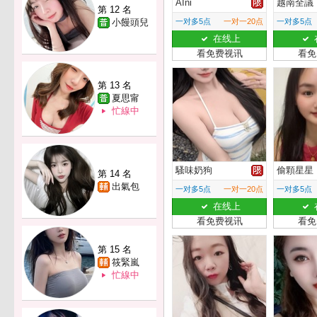
AIni
越南全議
第 12 名
小饅頭兒
一对多5点
一对一20点
一对多5点
在线上
看免费视讯
看免
第 13 名
夏思甯
忙線中
騷味奶狗
偷顆星星
第 14 名
出氣包
一对多5点
一对一20点
一对多5点
在线上
看免费视讯
看免
第 15 名
筱緊嵐
忙線中