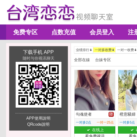
免费专区
点数充值
会员登入
注
业绩排行
一对多收费
一对一收费
下载手机 APP
随时与你视讯聊天
全部在線
台妹专区
勾魂使者
橙意騷婦
APP使用說明
一对多2点
一对一25点
一对多5点
QRcode說明
在线上
看免费视讯
看免