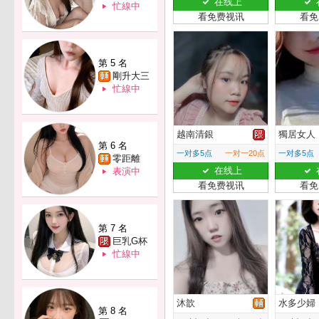
在线上
忙線中
看免费视讯
看免
第 5 名
剛升大三
忙線中
越南清銀
獨居女人
第 6 名
一对多5点
一对一20点
一对多5点
零距離
在线上
表演中
看免费视讯
看免
第 7 名
巨乳G杯
忙線中
沐歆
水多少婦
第 8 名