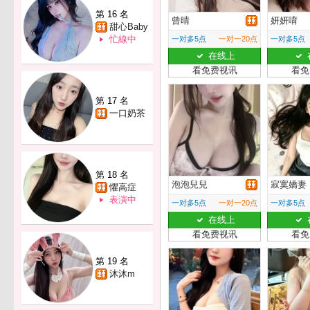
第 16 名
曾晴
妍妍唷
甜心Baby
忙線中
一对多5点
一对一20点
一对多5点
在线上
看免费视讯
看免
第 17 名
一口奶茶
第 18 名
泡泡兒兒
寂寞嬌妻
懼高症
表演中
一对多5点
一对一20点
一对多5点
在线上
看免费视讯
看免
第 19 名
沐沐m