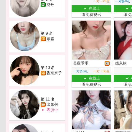
一对一20点
一对多8点
簡丹
在线上
看免费视讯
看免
第 9 名
寒霜
長腿乖乖
嬌息軟
第 10 名
一对多8点
一对一35点
香奈奈子
在线上
看免费视讯
看免
第 11 名
出氣包
表演中