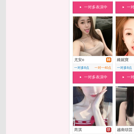
一对多表演中
一
尤安o
維妮寶
一对多8点
一对一40点
一对多8点
一对多表演中
一
芮淇
越南頌芸