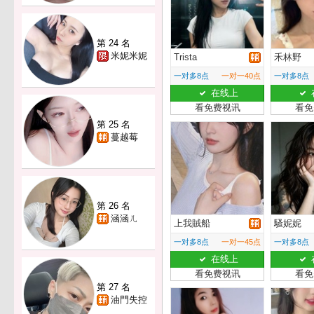
第 24 名
米妮米妮
Trista
禾林野
一对多8点
一对一40点
一对多8点
在线上
看免费视讯
看免
第 25 名
蔓越莓
第 26 名
涵涵ㄦ
上我賊船
騷妮妮
一对多8点
一对一45点
一对多8点
在线上
看免费视讯
看免
第 27 名
油門失控