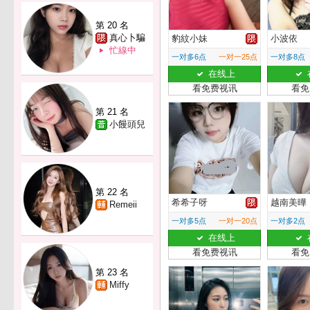
第 20 名
真心卜騙
豹紋小妹
小波依
忙線中
一对多6点
一对一25点
一对多8点
在线上
看免费视讯
看免
第 21 名
小饅頭兒
第 22 名
希希子呀
越南美曄
Remeii
一对多5点
一对一20点
一对多2点
在线上
看免费视讯
看免
第 23 名
Miffy