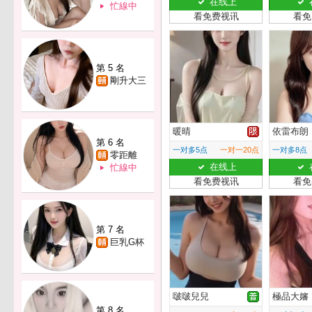
在线上
忙線中
看免费视讯
看免
第 5 名
剛升大三
暖晴
依雷布朗
第 6 名
一对多5点
一对一20点
一对多8点
零距離
在线上
忙線中
看免费视讯
看免
第 7 名
巨乳G杯
啵啵兒兒
極品大嬸
第 8 名