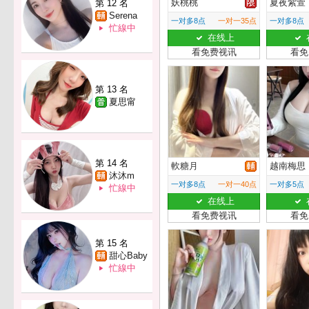
妖桃桃
夏夜紫萱
第 12 名
Serena
一对多8点
一对一35点
一对多8点
忙線中
在线上
看免费视讯
看免
第 13 名
夏思甯
第 14 名
軟糖月
越南梅思
沐沐m
一对多8点
一对一40点
一对多5点
忙線中
在线上
看免费视讯
看免
第 15 名
甜心Baby
忙線中