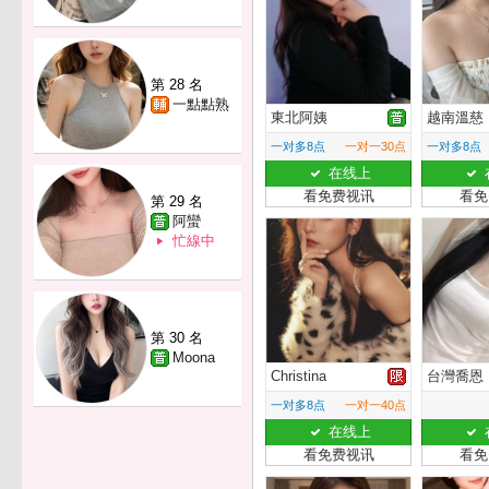
第 28 名
一點點熟
東北阿姨
越南溫慈
一对多8点
一对一30点
一对多8点
在线上
看免费视讯
看免
第 29 名
阿蠻
忙線中
第 30 名
Moona
Christina
台灣喬恩
一对多8点
一对一40点
在线上
看免费视讯
看免