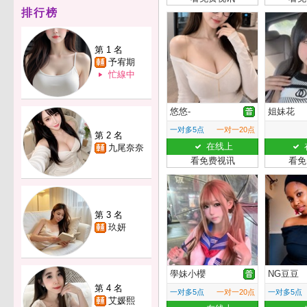
排行榜
第 1 名
予宥期
忙線中
悠悠-
姐妹花
一对多5点
一对一20点
第 2 名
在线上
九尾奈奈
看免费视讯
看免
第 3 名
玖妍
學妹小櫻
NG豆豆
第 4 名
一对多5点
一对一20点
一对多5点
艾媛熙