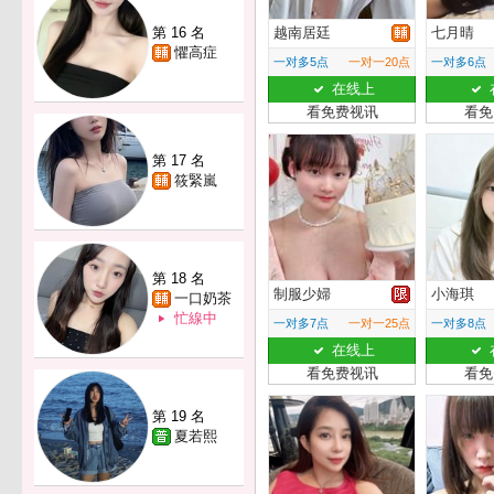
第 16 名
越南居廷
七月晴
懼高症
一对多5点
一对一20点
一对多6点
在线上
看免费视讯
看免
第 17 名
筱緊嵐
第 18 名
制服少婦
小海琪
一口奶茶
忙線中
一对多7点
一对一25点
一对多8点
在线上
看免费视讯
看免
第 19 名
夏若熙