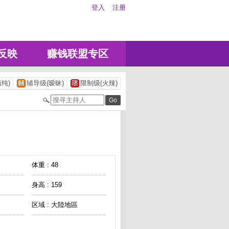
登入
注册
反映
赚钱联盟专区
纯)
辅导级(暧昧)
限制级(火辣)
体重 : 48
身高 : 159
区域 : 大陸地區