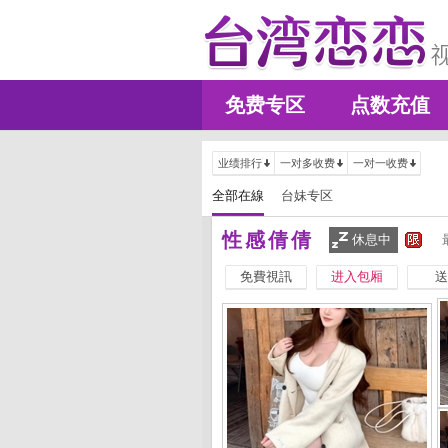
免费专区
点数充值
业绩排行
一对多收费
一对一收费
全部在線
台妹专区
性感倩倩
休息中
免費視訊
进入包厢
送