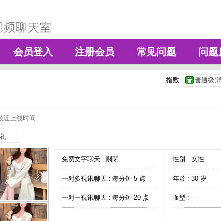
会员登入
注册会员
常见问题
问题
指数
普通级(清
最近上线时间 :
礼
免费文字聊天 :
關閉
性别 : 女性
一对多视讯聊天 :
每分钟 5 点
年龄 : 30 岁
一对一视讯聊天 :
每分钟 20 点
血型 : ----