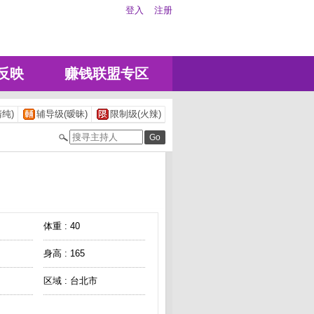
登入
注册
反映
赚钱联盟专区
纯)
辅导级(暧昧)
限制级(火辣)
体重 : 40
身高 : 165
区域 : 台北市