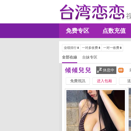
免费专区
点数充值
业绩排行
一对多收费
一对一收费
全部在線
台妹专区
傾傾兒兒
休息中
免費視訊
进入包厢
送