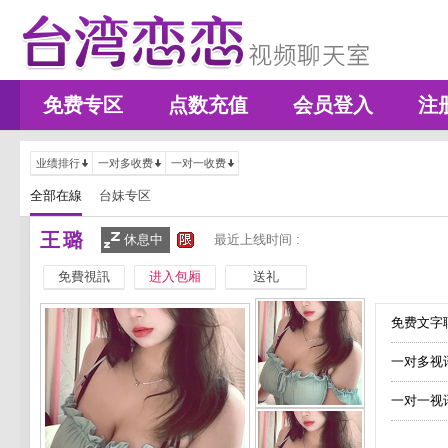
免费专区
点数充值
会员登入
注
业绩排行
一对多收费
一对一收费
全部在線
台妹专区
王璐
休息中
最近上线时间 :
免費視訊
进入包厢
送礼
免费文字聊
一对多视
一对一视