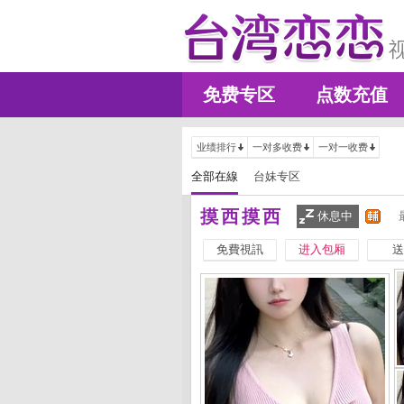
免费专区
点数充值
业绩排行
一对多收费
一对一收费
全部在線
台妹专区
摸西摸西
休息中
免費視訊
进入包厢
送