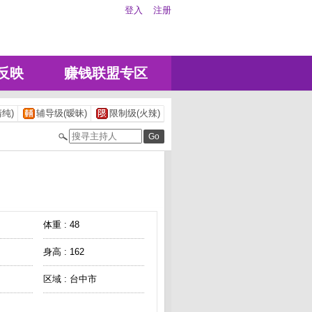
登入
注册
反映
赚钱联盟专区
纯)
辅导级(暧昧)
限制级(火辣)
体重 : 48
身高 : 162
区域 : 台中市