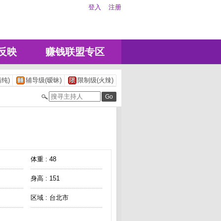
登入
注册
反映
赚钱联盟专区
纯)
辅导级(暧昧)
限制级(火辣)
体重 : 48
身高 : 151
区域 : 台北市