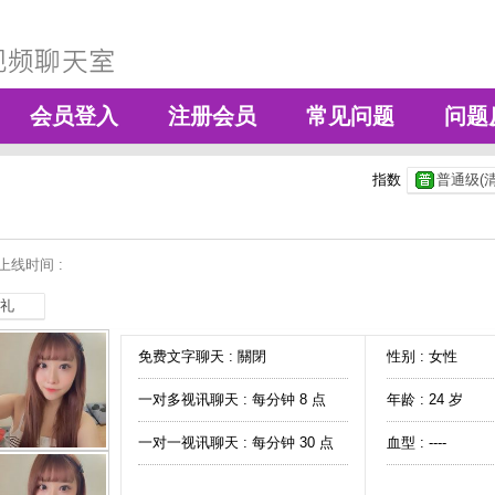
会员登入
注册会员
常见问题
问题
指数
普通级(清
上线时间 :
礼
免费文字聊天 :
關閉
性别 : 女性
一对多视讯聊天 :
每分钟 8 点
年龄 : 24 岁
一对一视讯聊天 :
每分钟 30 点
血型 : ----