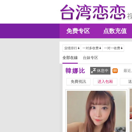
免费专区
点数充值
业绩排行
一对多收费
一对一收费
全部在線
台妹专区
韓娜比
休息中
最近
免費視訊
进入包厢
送