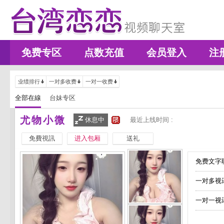
免费专区
点数充值
会员登入
注
业绩排行
一对多收费
一对一收费
全部在線
台妹专区
尤物小微
休息中
最近上线时间 :
免費視訊
进入包厢
送礼
免费文字聊
一对多视
一对一视