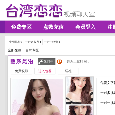
免费专区
点数充值
会员登入
注
业绩排行
一对多收费
一对一收费
全部在線
台妹专区
鹽系氣泡
休息中
最近上线时间 :
免費視訊
进入包厢
送礼
免费文字聊
一对多视
一对一视