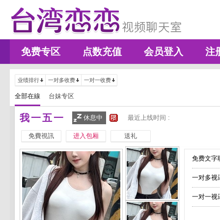
免费专区
点数充值
会员登入
注
业绩排行
一对多收费
一对一收费
全部在線
台妹专区
我一五一
休息中
最近上线时间 :
免費視訊
进入包厢
送礼
免费文字聊
一对多视
一对一视