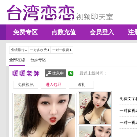
免费专区
点数充值
会员登入
注
业绩排行
一对多收费
一对一收费
全部在線
台妹专区
暖暖老師
休息中
最近上线时间 :
免費視訊
进入包厢
送礼
免费文字聊
一对多视
一对一视