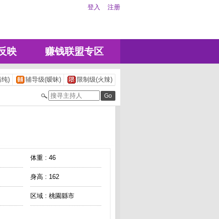
登入
注册
反映
赚钱联盟专区
纯)
辅导级(暧昧)
限制级(火辣)
体重 : 46
身高 : 162
区域 : 桃園縣市