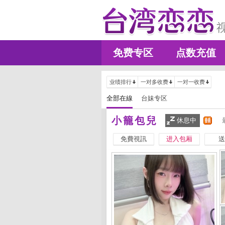
免费专区
点数充值
业绩排行
一对多收费
一对一收费
全部在線
台妹专区
小籠包兒
休息中
免費視訊
进入包厢
送