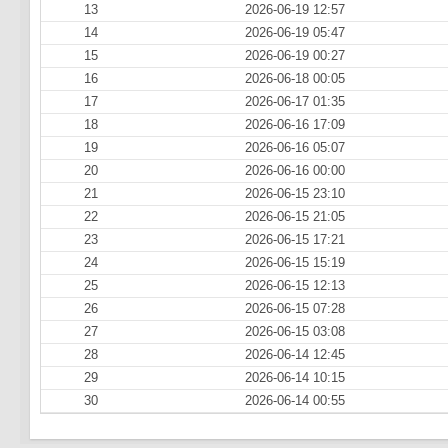
13
2026-06-19 12:57
14
2026-06-19 05:47
15
2026-06-19 00:27
16
2026-06-18 00:05
17
2026-06-17 01:35
18
2026-06-16 17:09
19
2026-06-16 05:07
20
2026-06-16 00:00
21
2026-06-15 23:10
22
2026-06-15 21:05
23
2026-06-15 17:21
24
2026-06-15 15:19
25
2026-06-15 12:13
26
2026-06-15 07:28
27
2026-06-15 03:08
28
2026-06-14 12:45
29
2026-06-14 10:15
30
2026-06-14 00:55