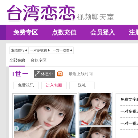
免费专区
点数充值
会员登入
注
业绩排行
一对多收费
一对一收费
全部在線
台妹专区
I世一
休息中
最近上线时间 :
免費視訊
进入包厢
送礼
免费文字聊
一对多视
一对一视