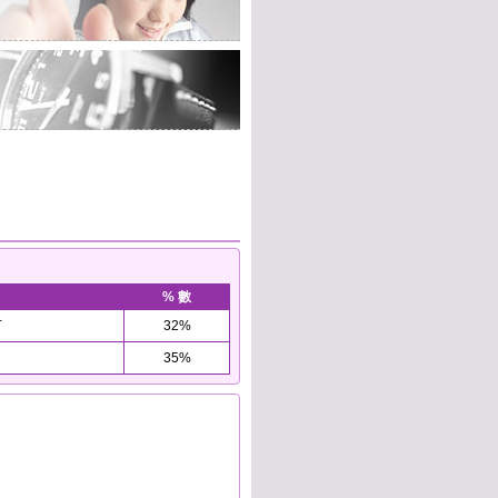
% 數
万
32%
35%