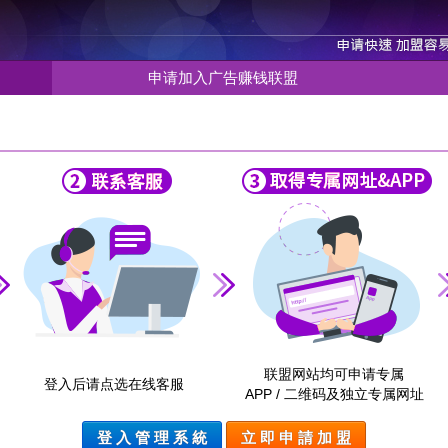
申请加入广告赚钱联盟
联盟网站均可申请专属
登入后请点选在线客服
APP / 二维码及独立专属网址
登 入 管 理 系 統
立 即 申 請 加 盟