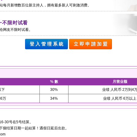
站每月新增数百位新主持人，拥有最多新人可刺激消费。
一不限时试看
给网友不限时试看。
登 入 管 理 系 統
立 即 申 請 加 盟
% 數
月营业额
以下
30%
业绩 人民币 2万到4
到6万
34%
业绩 人民币 6万以上
16-30号在5号结算。
到下個结算日期一起結算！遇假日延后出款。
com